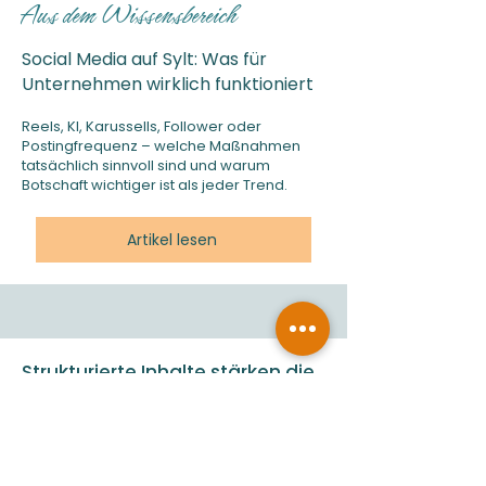
Aus dem Wissensbereich
Social Media auf Sylt: Was für
Unternehmen wirklich funktioniert
Reels, KI, Karussells, Follower oder
Postingfrequenz – welche Maßnahmen
tatsächlich sinnvoll sind und warum
Botschaft wichtiger ist als jeder Trend.
Artikel lesen
Strukturierte Inhalte stärken die
digitale Sichtbarkeit
Social Media ist heute mehr als ein
Kommunikationskanal. Beiträge auf
Instagram, LinkedIn oder Facebook