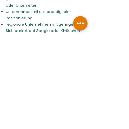
oder Unterseiten
Unternehmen mit unklarer digitaler
Positionierung
regionale Unternehmen mit geringer
Sichtbarkeit bei Google oder KI-Suchen
Anbieter erklärungsbedürftiger Produkte
oder Dienstleistungen
Sylter Unternehmen, die online klarer,
strukturierter und professioneller auftreten
möchten
Gerade auf Sylt entstehen viele Kontakte
über Vertrauen, Empfehlung und den
ersten Eindruck. Eine klare Website wird
damit zu mehr als einer digitalen
Visitenkarte: Sie vermittelt Haltung, schafft
Orientierung und unterstützt die
Sichtbarkeit regionaler Unternehmen.
Struktur und Auffindbarkeit